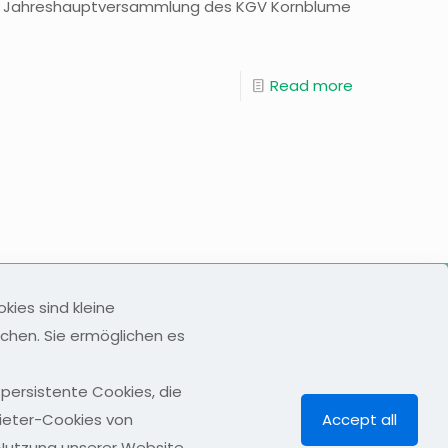
hen Jahreshauptversammlung des KGV Kornblume
Read more
© 2024 All Rights Reserved
ies sind kleine
Betheme by
Muffin group
| Powered by
WordPress
chen. Sie ermöglichen es
persistente Cookies, die
bieter-Cookies von
Accept all
 Nutzung unserer Website