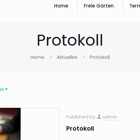
Home
Freie Gärten
Ter
Protokoll
Home
Aktuelles
Protokoll
rs
Published by
admin
Protokoll