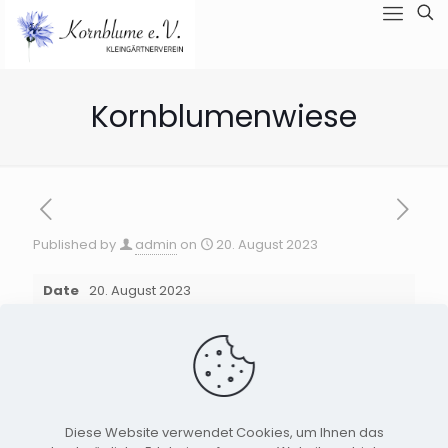
Kornblumenwiese
Published by
admin
on
20. August 2023
Date
20. August 2023
Ein herzliches Dankeschön an Vera Kubica für das
wunderschöne Foto der Kornblumenwiese. Dank dir
können wir die blühende Kornblume in all ihrer
Farbenpracht bewundern!
Herzliche Grüße,
Diese Website verwendet Cookies, um Ihnen das
Kleingartenvereins Kornblume e.V.