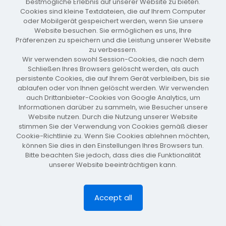
bestmögliche Erlebnis auf unserer Website zu bieten.
Cookies sind kleine Textdateien, die auf Ihrem Computer
oder Mobilgerät gespeichert werden, wenn Sie unsere
Website besuchen. Sie ermöglichen es uns, Ihre
teilen
Präferenzen zu speichern und die Leistung unserer Website
zu verbessern.
Wir verwenden sowohl Session-Cookies, die nach dem
Impressum
Kontakt
Schließen Ihres Browsers gelöscht werden, als auch
persistente Cookies, die auf Ihrem Gerät verbleiben, bis sie
ablaufen oder von Ihnen gelöscht werden. Wir verwenden
auch Drittanbieter-Cookies von Google Analytics, um
Informationen darüber zu sammeln, wie Besucher unsere
© 2024 All Rights Reserved
Website nutzen. Durch die Nutzung unserer Website
Betheme by
Muffin group
| Powered by
WordPress
stimmen Sie der Verwendung von Cookies gemäß dieser
Cookie-Richtlinie zu. Wenn Sie Cookies ablehnen möchten,
können Sie dies in den Einstellungen Ihres Browsers tun.
Bitte beachten Sie jedoch, dass dies die Funktionalität
unserer Website beeinträchtigen kann.
Accept all